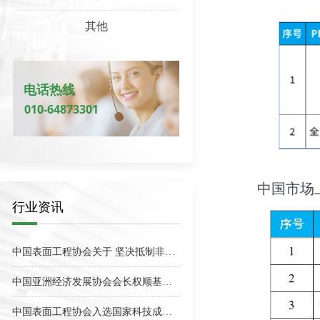
其他
电话热线
010-64873301
中国市场
行业资讯
【深入贯彻中央八项规定精神学习教育】学习问答•加强党的作风建设⑥"四风"是指哪"四风"？具体表现是什么？
关于《热障涂层热冲击寿命测试方法》团体标准 拟立项的公示
关于对《无氰镀银层通用规范（征求意见稿）》等3项团体标准征求意见的函
关于征集《镁合金自修复膜工艺规范》团体标准起草单位的通知
中央社会工作部召开《中共中央 国务院关于加强新时代社会工作的意见》学习贯彻工作部署推进会
中共中央 国务院印发《关于加强新时代社会工作的意见》
提质增效 数智赋能 持续推进行业可持续发展——中国表面工程协会七届二次理事（扩大）会议在上海召开
第二十八届国际热喷涂研讨会（ITSS′2025）暨第二十九届全国热喷涂年会（CNTSC′2025）成功召开
中国表面工程协会关于 坚决抵制非法社会组织、配合做好打击整治工作的公告
中国亚洲经济发展协会会长权顺基接受纪律审查和监察调查
中国表面工程协会入选国家科技成果登记机构 赋能表面工程产业创新成果转化—— 依托官方登记平台 助力行业新质生产力加速培育