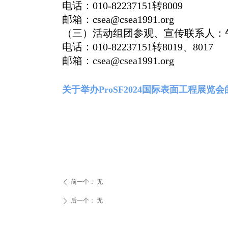
电话：
010-82237151
转
80
0
9
邮箱：
csea@csea1991.org
（三）
活动组团参观、宣传联系人：
电话：
010-82237151
转
8019
、
8
017
邮箱：
csea@csea1991.org
关于举办ProSF2024国际表面工程展览
前一个：
无
ꄴ
后一个：
无
ꄲ