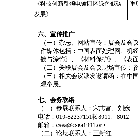
《科技创新引领电镀园区绿色低碳
重
发展》
六
、宣传推广
（一）
杂志、网站宣传：展会及会
作媒体包括：中国表面处理网、
机
镀与涂饰》、《材料保护》、《表
（二）关联
展会及会议现场宣传：
（三）
相关会议派发邀请函
：在中
观参展
。
七、
会务联络
（一）参展
联系人：
宋志富、
刘娥
电话：
010-82237151
转
8011
、
8012
邮箱：
csea@csea1991.org
（二）
论坛联系人：
王新红