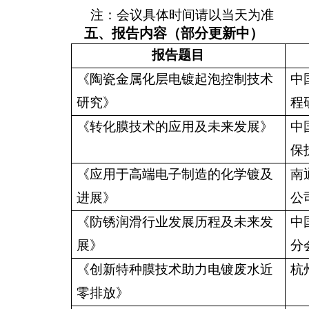
注：会议具体时间请以当天为准
五
、报告内容（部分更新中）
报告题目
《
陶瓷金属化层电镀起泡控制技术
中
研究
》
程
《
转化膜技术的应用及未来发展
》
中
保
《应用于高端电子制造的化学镀及
南
进展》
公
《
防锈润滑行业发展历程及未来发
中
展》
分
《创新特种膜技术助力电镀废水
近
杭
零排放》