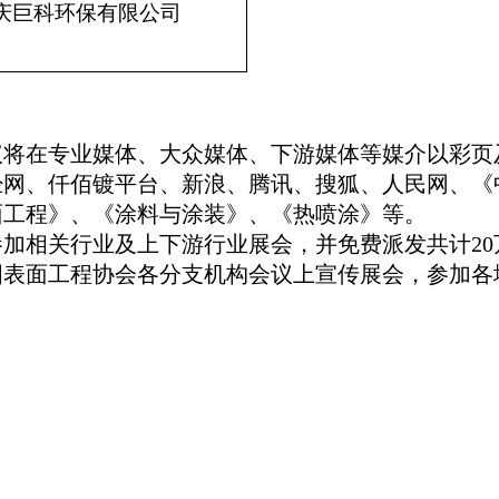
庆巨科环保有限公司
议将在专业媒体、大众媒体、下游媒体等
媒介
以彩页
经网
、
仟佰
镀
平台、
新浪、腾讯、搜狐、人民网、《
面工程》、《涂料与涂装》、
《热喷涂》
等
。
参加相关行业及上下游行业展会，并免费派发共计
20
国表面工程协会各分支机构会议上宣传展会，参加各