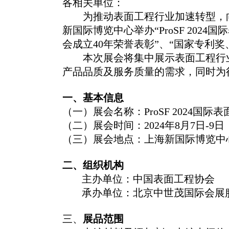
各相关单位：
为推动表面工程行业加速转型，
新国际博览中心举办
“
P
roSF
2024
国际
会成立
4
0
年荣誉表彰
”、“国家
专利奖
本次展会将集中展示表面工程行
产品品质及服务质量的需求，
同时为
一、基本信息
（一）
展会名称：
ProSF
2024
国际表
（二）
展会时间：
2024
年
8
月
7
日
-
9
日
（三）
展会地点：
上海
新国际博览中
二
、组织机构
主办单位：中国表面工程协会
承办单位：
北京中
世
茂国际会展
三
、
展品范围