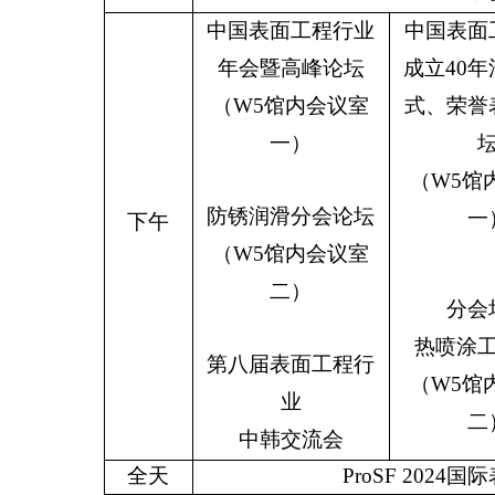
中国表面工程行业
中国表面
年会暨高峰论坛
成立40
（W5馆内会议室
式、荣誉
一）
（W5馆
防锈润滑分会论坛
一
下午
（W5馆内会议室
二）
分会
热喷涂
第八届表面工程行
（W5馆
业
二
中韩交流会
全天
ProSF
2024国