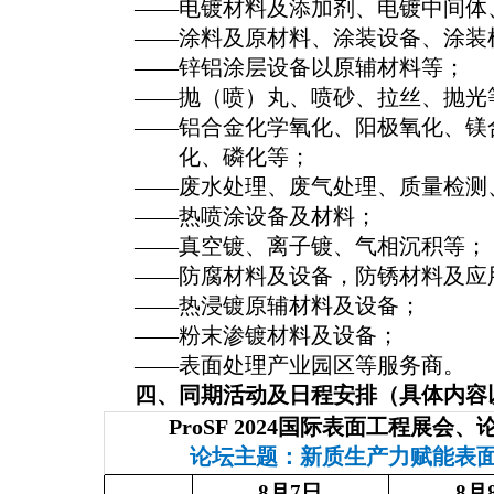
——
电镀材料及添加剂、电镀中间体
——
涂料及原材料、
涂装设备、涂装
——
锌铝涂层设备
以原辅材料
等
；
——
抛（喷）丸、喷砂、拉丝、抛光
——
铝合金化学氧化、阳极氧化、镁
化、磷化等
；
——
废水处理、废气处理、质量检测
——
热喷涂设备及材料
；
——
真空镀、离子镀、气相沉积等
；
——
防腐材料及设备
，
防锈材料及应
——
热浸镀原辅材料及设备
；
——
粉末
渗镀材料
及设备；
——
表面
处理产业园区等服务商
。
四
、同期活动及
日程
安排（具体内容
ProSF
2024国际表面工程展会、
论坛主题：新质生产力赋能表
8月7日
8月