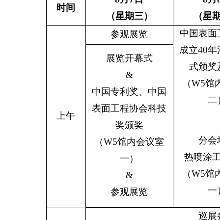
时间
（星期三）
（星
中国表面
参观展览
成立40
展览开幕式
式颁奖
&
（W5馆
中国专利奖、中国
二
表面工程协会科技
上午
奖颁奖
分会
（W5馆内会议室
热喷涂
一）
（W5馆
&
一
参观展览
巡展