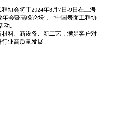
工程协会将于
2
024
年
8
月
7
日
-
9
日在上海
业年会暨高峰论坛”、“中国表面工程协
活动
。
新材料、新设备、新工艺，
满足
客户
对
进行业高质量发展。